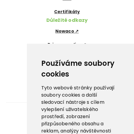
Certifikáty
Důležité odkazy
Nowaco ↗
Prima zmrzlina ↗
Pegas Premium ↗
Používáme soubory
La Panna ↗
cookies
Nowaco market ↗
Tyto webové stránky používají
soubory cookies a další
Banquet sous-vide ↗
sledovací nástroje s cílem
vylepšení uživatelského
prostředí, zobrazení
Kariéra
přizpůsobeného obsahu a
reklam, analýzy návštěvnosti
Aplikace