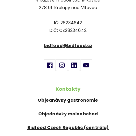
V Růžovém údolí 553, Mikovice
278 01 Kralupy nad Vltavou
IČ: 28234642
DIČ: CZ28234642
bidfood@bidfood.cz
Kontakty
Objednávky gastronomie
Objednávky maloobchod
Bidfood Czech Republic (centrála)