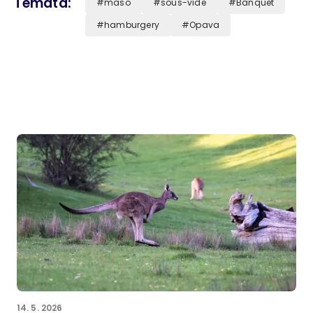
Témata
maso
sous-vide
Banquet
hamburgery
Opava
14. 5. 2026