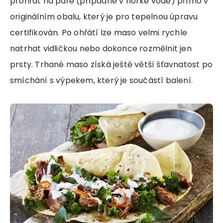
prohřát na páře (případně v horké vodě) přímo v
originálním obalu, který je pro tepelnou úpravu
certifikován. Po ohřátí lze maso velmi rychle
natrhat vidličkou nebo dokonce rozmělnit jen
prsty. Trhané maso získá ještě větší šťavnatost po
smíchání s výpekem, který je součástí balení.