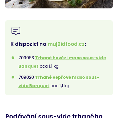
K dispozici na
mujBidfood.cz
:
709053
Trhané hovězí maso sous-vide
Banquet
cca 1,1 kg
709020
Trhané vepřové maso sous-
vide Banquet
cca 1,1 kg
Podávání sous-vide trhaného