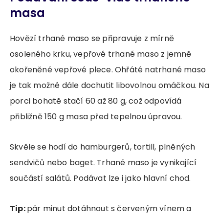
masa
Hovězí trhané maso se připravuje z mírně
osoleného krku, vepřové trhané maso z jemně
okořeněné vepřové plece. Ohřáté natrhané maso
je tak možné dále dochutit libovolnou omáčkou. Na
porci bohatě stačí 60 až 80 g, což odpovídá
přibližně 150 g masa před tepelnou úpravou.
Skvěle se hodí do hamburgerů, tortill, plněných
sendvičů nebo baget. Trhané maso je vynikající
součástí salátů. Podávat lze i jako hlavní chod.
Tip:
pár minut dotáhnout s červeným vínem a