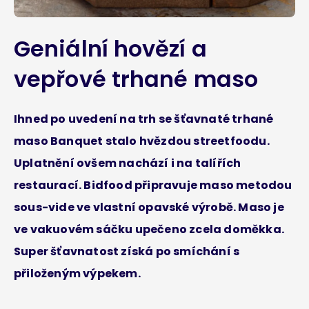
Geniální hovězí a
vepřové trhané maso
Ihned po uvedení na trh se šťavnaté trhané
maso Banquet stalo hvězdou streetfoodu.
Uplatnění ovšem nachází i na talířích
restaurací. Bidfood připravuje maso metodou
sous-vide ve vlastní opavské výrobě. Maso je
ve vakuovém sáčku upečeno zcela doměkka.
Super šťavnatost získá po smíchání s
přiloženým výpekem.