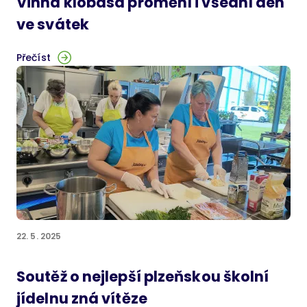
Vinná klobása promění i všední den
ve svátek
Přečíst
22. 5. 2025
Soutěž o nejlepší plzeňskou školní
jídelnu zná vítěze