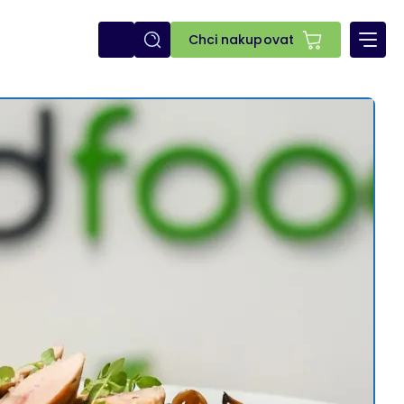
E-
Chci nakupovat
shop