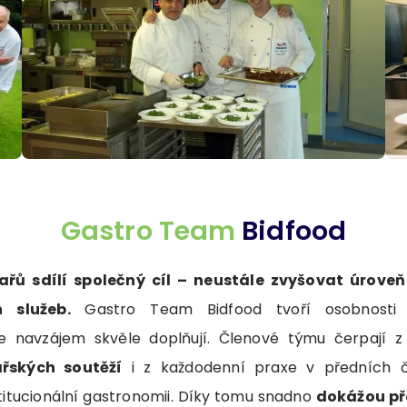
Gastro Team
Bidfood
řů sdílí společný cíl – neustále zvyšovat úrove
h služeb.
Gastro Team Bidfood tvoří osobnosti
se navzájem skvěle doplňují. Členové týmu čerpají 
řských soutěží
i z každodenní praxe v předních č
titucionální gastronomii. Díky tomu snadno
dokážou př