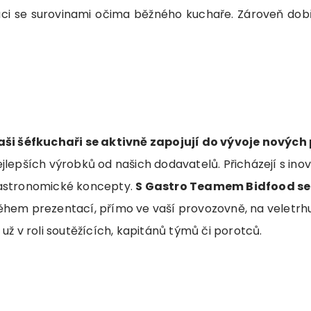
áci se surovinami očima běžného kuchaře. Zároveň do
aši šéfkuchaři se aktivně zapojují do vývoje nových
jlepších výrobků od našich dodavatelů. Přicházejí s inov
astronomické koncepty.
S Gastro Teamem Bidfood se 
ěhem prezentací, přímo ve vaší provozovně, na veletrh
 už v roli soutěžících, kapitánů týmů či porotců.