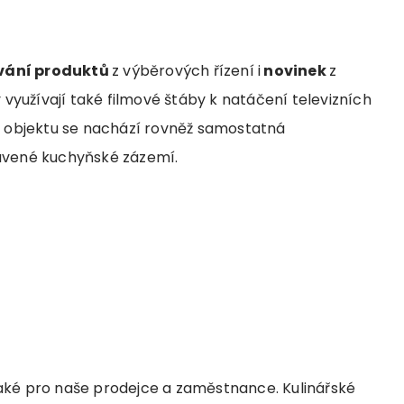
vání produktů
z výběrových řízení i
novinek
z
využívají také filmové štáby k natáčení televizních
 objektu se nachází rovněž samostatná
avené kuchyňské zázemí.
také pro naše prodejce a zaměstnance. Kulinářské