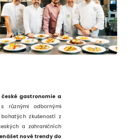
ň české gastronomie a
 s různými odbornými
z bohatých zkušeností z
eských a zahraničních
enášet nové trendy do