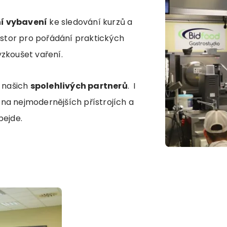
í vybavení
ke sledování kurzů a
ostor pro pořádání praktických
yzkoušet vaření.
u našich
spolehlivých partnerů
. I
na nejmodernějších přístrojích a
bejde.