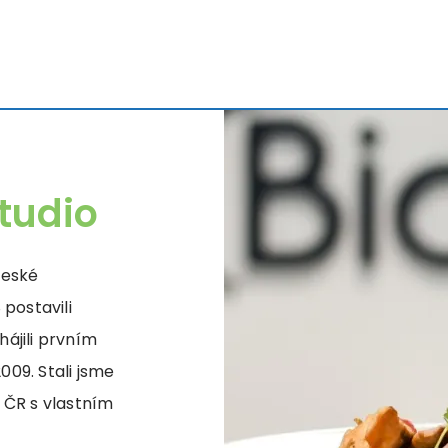
tudio
české
 postavili
ájili prvním
09. Stali jsme
 ČR s vlastním