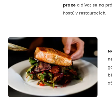
praxe
a dívat se na pr
hostů v restauracích.
N
ne
g
b
ať