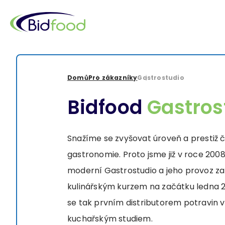
Přejít
k
hlavnímu
obsahu
Drobečková
Domů
Pro zákazníky
Gastrostudio
navigace
Bidfood
Gastros
Snažíme se zvyšovat úroveň a prestiž 
gastronomie. Proto jsme již v roce 2008
moderní Gastrostudio a jeho provoz zah
kulinářským kurzem na začátku ledna 20
se tak prvním distributorem potravin v
kuchařským studiem.