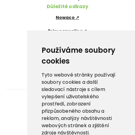
Důležité odkazy
Nowaco ↗
Prima zmrzlina ↗
Pegas Premium ↗
Používáme soubory
La Panna ↗
cookies
Nowaco market ↗
Tyto webové stránky používají
soubory cookies a další
Banquet sous-vide ↗
sledovací nástroje s cílem
vylepšení uživatelského
prostředí, zobrazení
Kariéra
přizpůsobeného obsahu a
reklam, analýzy návštěvnosti
Aplikace
webových stránek a zjištění
E-shop
zdroje návštěvnosti.