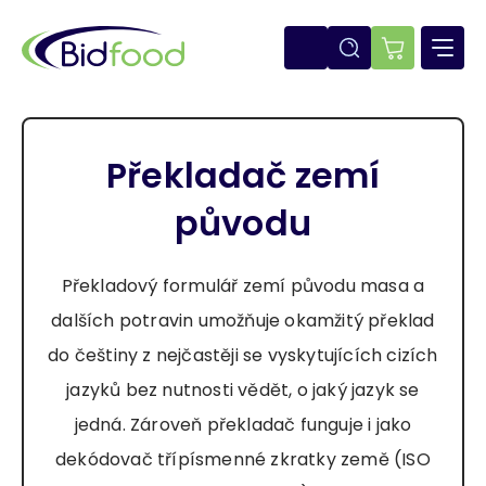
Přejít
k
hlavnímu
E-
obsahu
shop
Překladač zemí
původu
Překladový formulář zemí původu masa a
dalších potravin umožňuje okamžitý překlad
do češtiny z nejčastěji se vyskytujících cizích
jazyků bez nutnosti vědět, o jaký jazyk se
jedná. Zároveň překladač funguje i jako
dekódovač třípísmenné zkratky země (ISO