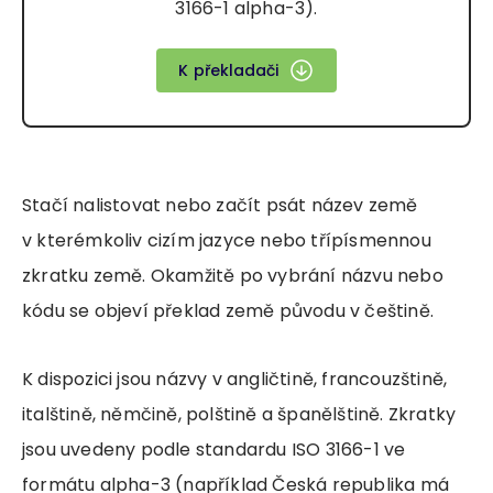
3166-1 alpha-3).
K překladači
Stačí nalistovat nebo začít psát název země
v kterémkoliv cizím jazyce nebo třípísmennou
zkratku země. Okamžitě po vybrání názvu nebo
kódu se objeví překlad země původu v češtině.
K dispozici jsou názvy v angličtině, francouzštině,
italštině, němčině, polštině a španělštině. Zkratky
jsou uvedeny podle standardu ISO 3166-1 ve
formátu alpha-3 (například Česká republika má