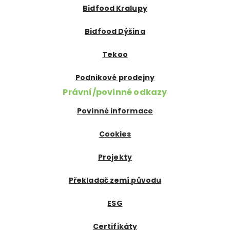
Bidfood Kralupy
Bidfood Dýšina
Tekoo
Podnikové prodejny
Právní/povinné odkazy
Povinné informace
Cookies
Projekty
Překladač zemí původu
ESG
Certifikáty