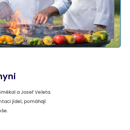
hyni
mékal a Josef Veleta.
taci jídel, pomáhají
oše.