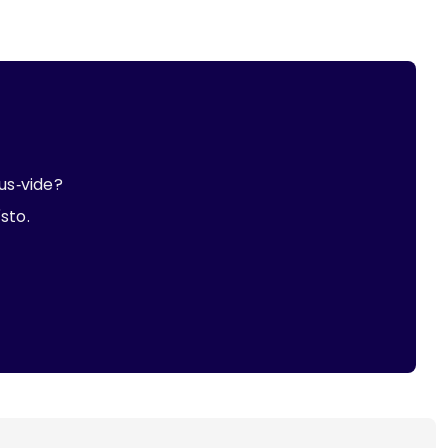
us‑vide?
ísto.