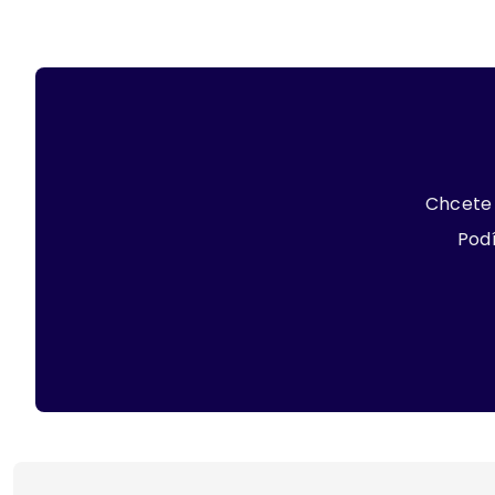
Chcete 
Podí