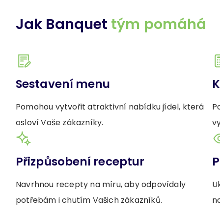
Jak Banquet
tým pomáhá
Sestavení menu
K
Pomohou vytvořit atraktivní nabídku jídel, která
Po
osloví Vaše zákazníky.
vy
Přizpůsobení receptur
P
Navrhnou recepty na míru, aby odpovídaly
Uk
potřebám i chutím Vašich zákazníků.
n