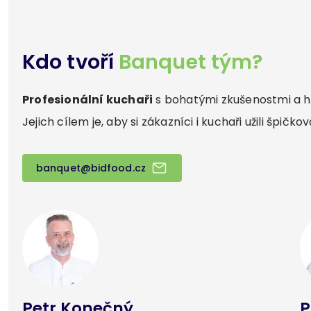
Kdo tvoří
Banquet tým?
Profesionální kuchaři
s bohatými zkušenostmi a h
Jejich cílem je, aby si zákazníci i kuchaři užili špičk
banquet@bidfood.cz
Petr Konečný
P