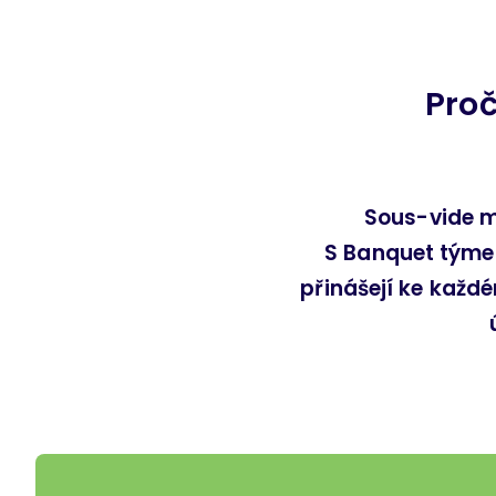
Pro
Sous-vide m
S Banquet týmem
přinášejí ke každé