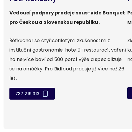
Vedoucí podpory prodeje sous-vide Banquet
P
pro Českou a Slovenskou republiku.
M
Šéfkuchař se čtyřicetiletými zkušenostmi z
Z
instituční gastronomie, hotelů i restaurací, vaření
k
ho nejvíce baví od 500 porcí výše a specializuje
n
se na omáčky. Pro Bidfood pracuje již více než 26
let.
737 219 313