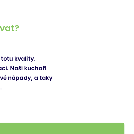
vat?
otu kvality.
ci. Naši kuchaři
nové nápady, a taky
.