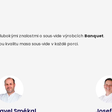
lubokými znalostmi o sous‑vide výrobcích
Banquet
.
ovou kvalitu masa sous‑vide v každé porci.
avel Smékal
Josef