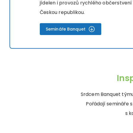
jídelen i provozů rychlého občerstvení
Českou republikou.
Semináře Banquet
Ins
Srdcem Banquet týmu 
Pořádají semináře s
s k