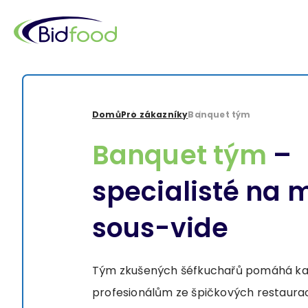
Přejít
k
hlavnímu
obsahu
Drobečková
Domů
Pro zákazníky
Banquet tým
navigace
Banquet tým
–
specialisté na 
sous-vide
Tým zkušených šéfkuchařů pomáhá ka
profesionálům ze špičkových restaurac