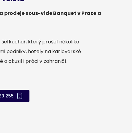
 prodeje sous-vide Banquet v Praze a
 šéfkuchař, který prošel několika
mi podniky, hotely na karlovarské
 a okusil i práci v zahraničí.
83 255