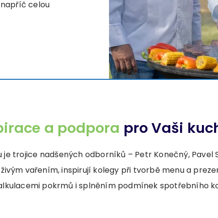
 napříč celou
pirace a podpora
pro Vaši kuc
je trojice nadšených odborníků – Petr Konečný, Pavel S
 živým vařením, inspirují kolegy při tvorbě menu a prezen
alkulacemi pokrmů i splněním podmínek spotřebního k