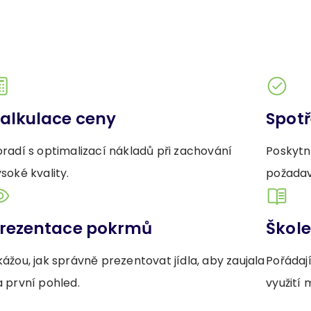
alkulace ceny
Spotř
radí s optimalizací nákladů při zachování
Poskytn
soké kvality.
požadav
rezentace pokrmů
Škole
ážou, jak správně prezentovat jídla, aby zaujala
Pořádaj
a první pohled.
využití 