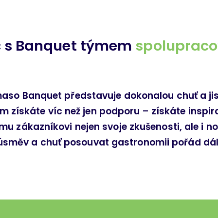
č s Banquet týmem
spolupraco
aso Banquet představuje dokonalou chuť a jist
 získáte víc než jen podporu – získáte inspira
mu zákazníkovi nejen svoje zkušenosti, ale i 
úsměv a chuť posouvat gastronomii pořád dál