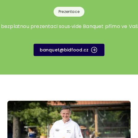
Prezentace
 bezplatnou prezentaci sous‑vide Banquet přímo ve Vaš
banquet@bidfood.cz