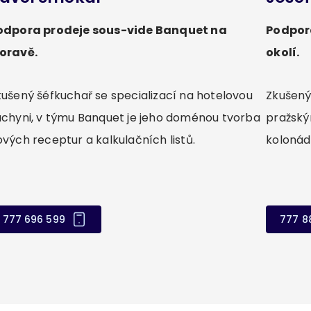
odpora prodeje sous-vide Banquet na
Podpora
oravě.
okolí.
kušený šéfkuchař se specializací na hotelovou
Zkušený
uchyni, v týmu Banquet je jeho doménou tvorba
pražský
ových receptur a kalkulačních listů.
kolonádě
777 696 599
777 8