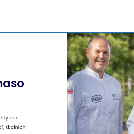
maso
ždý den
í, školních