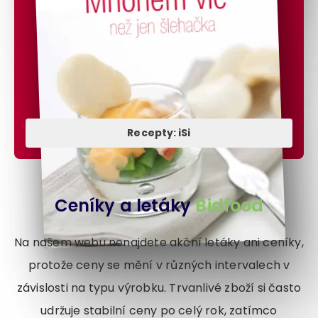
Recepty: iSi
Ceníky a letáky
Bidfood
Na našem webu nenajdete akční letáky ani ceníky,
protože ceny se mění v různých intervalech v
závislosti na typu výrobku. Trvanlivé zboží si často
udržuje stabilní ceny po celý rok, zatímco