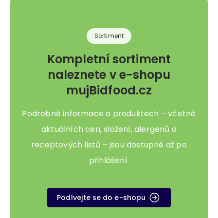
cookies
Tyto webové stránky používají
Sortiment
soubory cookies a další
sledovací nástroje s cílem
Kompletní sortiment
vylepšení uživatelského
naleznete v e-shopu
prostředí, zobrazení
přizpůsobeného obsahu a
mujBidfood.cz
reklam, analýzy návštěvnosti
webových stránek a zjištění
Podrobné informace o produktech – včetně
zdroje návštěvnosti.
aktuálních cen, složení, alergenů a
receptových listů – jsou dostupné až po
Souhlasím
přihlášení.
Odmítám
Upravit mé předvolby
Podívejte se do e-shopu