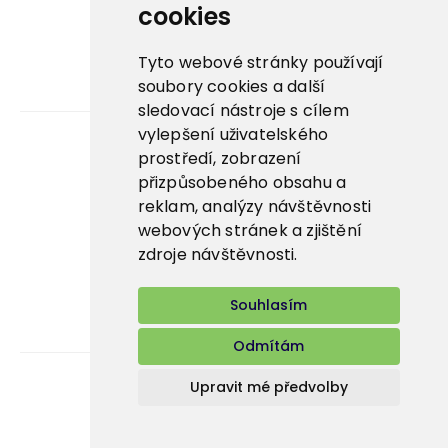
La Panna ↗
cookies
Nowaco market ↗
Tyto webové stránky používají
soubory cookies a další
Banquet sous-vide ↗
sledovací nástroje s cílem
vylepšení uživatelského
prostředí, zobrazení
Kariéra
přizpůsobeného obsahu a
reklam, analýzy návštěvnosti
Aplikace
webových stránek a zjištění
E-shop
zdroje návštěvnosti.
Souhlasím
Odmítám
Upravit mé předvolby
Bidfood Czech Republic s.r.o.