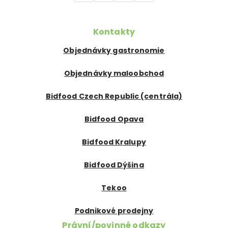
Kontakty
Objednávky gastronomie
Objednávky maloobchod
Bidfood Czech Republic (centrála)
Bidfood Opava
Bidfood Kralupy
Bidfood Dýšina
Tekoo
Podnikové prodejny
Právní/povinné odkazy