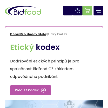
Přejít
k
hlavnímu
E-
obsahu
shop
Domů
Pro dodavatele
Etický kodex
Drobečková
Etický
kodex
navigace
Dodržování etických principů je pro
společnost Bidfood CZ základem
odpovědného podnikání.
Přečíst kodex