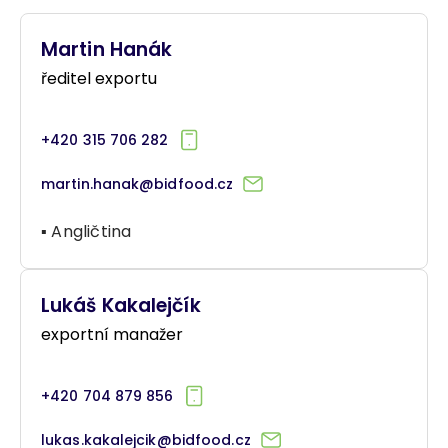
Martin Hanák
ředitel exportu
+420 315 706 282
martin.hanak@bidfood.cz
▪ Angličtina
Lukáš Kakalejčík
exportní manažer
+420 704 879 856
lukas.kakalejcik@bidfood.cz