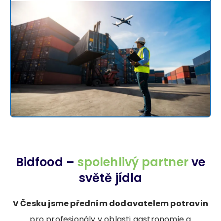
Bidfood –
spolehlivý partner
ve
světě jídla
V Česku jsme předním dodavatelem potravin
pro profesionály v oblasti gastronomie a