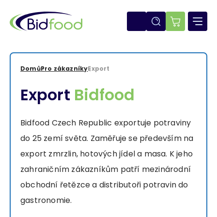
Přejít
k
hlavnímu
E-
obsahu
shop
Domů
Pro zákazníky
Export
Drobečková
Export
Bidfood
navigace
Bidfood Czech Republic exportuje potraviny
do 25 zemí světa. Zaměřuje se především na
export zmrzlin, hotových jídel a masa. K jeho
zahraničním zákazníkům patří mezinárodní
obchodní řetězce a distributoři potravin do
gastronomie.