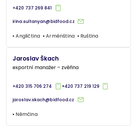
+420 737 269 841
irina.sultanyan@bidfood.cz
▪ Angličtina ▪ Arménština ▪ Ruština
Jaroslav Škach
exportní manažer – zvěřina
+420 315 706 274
+420 737 219 129
jaroslav.skach@bidfood.cz
▪ Němčina