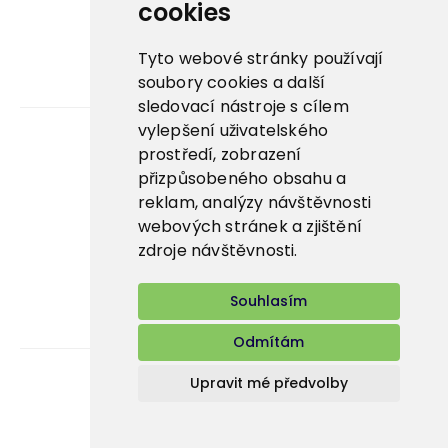
La Panna ↗
cookies
Nowaco market ↗
Tyto webové stránky používají
soubory cookies a další
Banquet sous-vide ↗
sledovací nástroje s cílem
vylepšení uživatelského
prostředí, zobrazení
Kariéra
přizpůsobeného obsahu a
reklam, analýzy návštěvnosti
Aplikace
webových stránek a zjištění
E-shop
zdroje návštěvnosti.
Souhlasím
Odmítám
Upravit mé předvolby
Bidfood Czech Republic s.r.o.