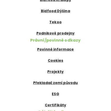
Bidfood Dýšina
Tekoo
Podnikové prodejny
Právní/povinné odkazy
Povinné informace
Cookies
Projekty
Překladač zemí původu
ESG
Certifikáty