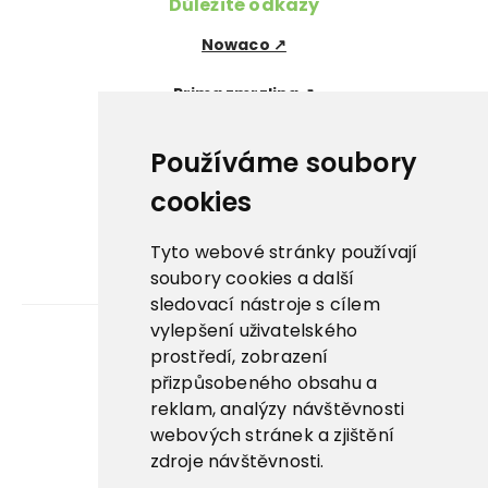
Důležité odkazy
Nowaco ↗
Prima zmrzlina ↗
Pegas Premium ↗
Používáme soubory
La Panna ↗
cookies
Nowaco market ↗
Tyto webové stránky používají
soubory cookies a další
Banquet sous-vide ↗
sledovací nástroje s cílem
vylepšení uživatelského
prostředí, zobrazení
Kariéra
přizpůsobeného obsahu a
reklam, analýzy návštěvnosti
Aplikace
webových stránek a zjištění
E-shop
zdroje návštěvnosti.