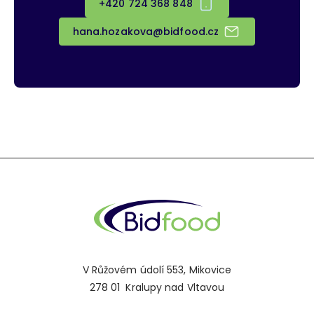
+420 724 368 848
hana.hozakova@bidfood.cz
V Růžovém údolí 553, Mikovice
278 01 Kralupy nad Vltavou