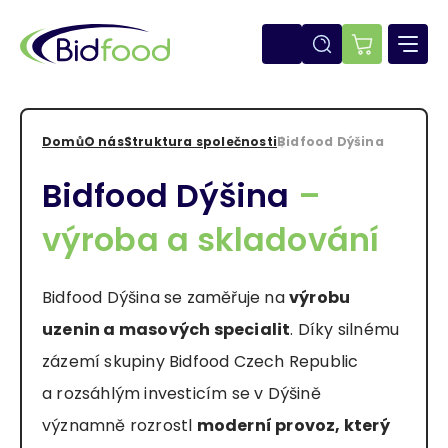
Přejít
k
hlavnímu
E-
obsahu
shop
Domů
O nás
Struktura společnosti
Bidfood Dýšina
Drobečková
Bidfood Dýšina
–
navigace
výroba a skladování
Bidfood Dýšina se zaměřuje na
výrobu
uzenin a masových specialit
. Díky silnému
zázemí skupiny Bidfood Czech Republic
a rozsáhlým investicím se v Dýšině
významně rozrostl
moderní provoz, který