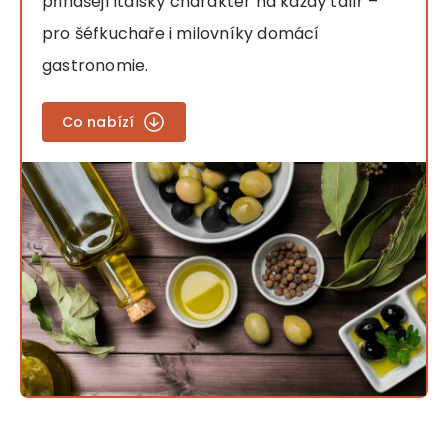
přinášejí italský charakter na každý talíř –
pro šéfkuchaře i milovníky domácí
gastronomie.
Co nabízí