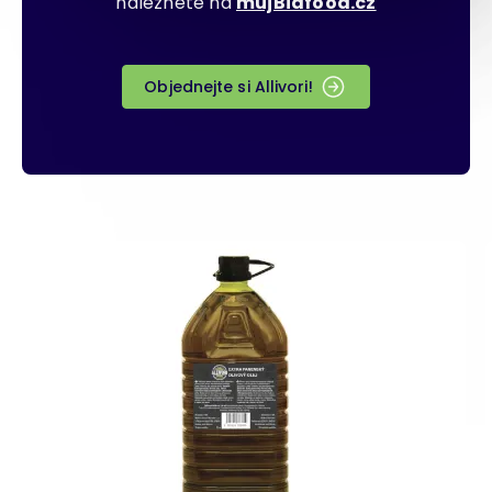
naleznete na
mujBidfood.cz
Objednejte si Allivori!