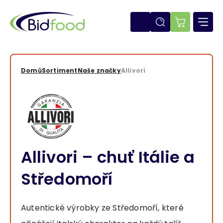
Přejít
k
hlavnímu
E-
obsahu
shop
Domů
Sortiment
Naše značky
Allivori
Drobečková
navigace
Allivori – chuť Itálie a
Středomoří
Autentické výrobky ze Středomoří, které