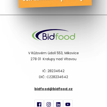
V Růžovém údolí 553, Mikovice
278 01 Kralupy nad Vltavou
IČ: 28234642
DIČ: CZ28234642
bidfood@bidfood.cz