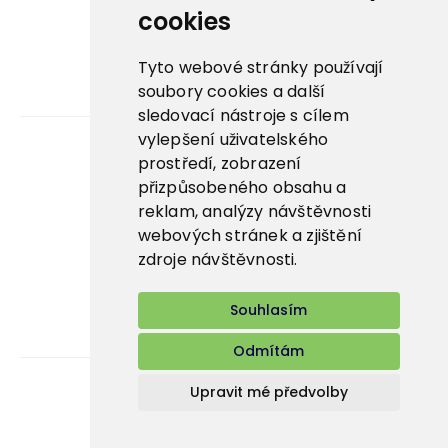
La Panna ↗
cookies
Nowaco market ↗
Tyto webové stránky používají
soubory cookies a další
Banquet sous-vide ↗
sledovací nástroje s cílem
vylepšení uživatelského
prostředí, zobrazení
Kariéra
přizpůsobeného obsahu a
reklam, analýzy návštěvnosti
Aplikace
webových stránek a zjištění
E-shop
zdroje návštěvnosti.
Souhlasím
Odmítám
Upravit mé předvolby
Bidfood Czech Republic s.r.o.