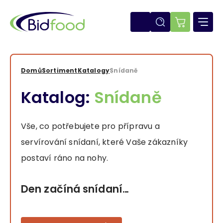
Přejít
k
hlavnímu
E-
obsahu
shop
Domů
Sortiment
Katalogy
Snídaně
Drobečková
Katalog:
Snídaně
navigace
Vše, co potřebujete pro přípravu a
servírování snídaní, které Vaše zákazníky
postaví ráno na nohy.
Den začíná snídaní…