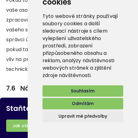
Pokud to budete požadovat, můžeme některé
cookies
vaše osobní údaje (zejména ty údaje, které
Tyto webové stránky používají
zpracováváme na základě plnění smlouvy a/nebo
soubory cookies a další
vašeho souhlasu) zaslat přímo třetí straně (jinému
sledovací nástroje s cílem
vylepšení uživatelského
správci údajů), kterého uvedete ve své žádosti,
prostředí, zobrazení
pokud takový požadavek nebude mít negativní
přizpůsobeného obsahu a
vliv na práva a svobody jiných osob, a pokud bude
reklam, analýzy návštěvnosti
webových stránek a zjištění
technicky proveditelný.
zdroje návštěvnosti.
7.6 Námitky proti zpracování
Souhlasím
Odmítám
Máte právo vznést kdykoliv námitku proti
Staňte se naším
zákazníkem
zpracování osobních údajů zpracovávaných na
Upravit mé předvolby
základě našeho oprávněného zájmu, případně pro
Jak objednat?
splnění úkolu prováděného ve veřejném zájmu