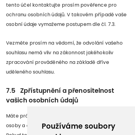
tento účel kontaktujte prosím pověřence pro
ochranu osobních údajů. V takovém případě vaše
osobní údaje vymažeme postupem dle čl. 7.3.
Vezměte prosím na vědomí, že odvolání vašeho
souhlasu nemá vliv na zákonnost jakéhokoliv
zpracování prováděného na základě dříve
uděleného souhlasu.
7.5 Zpřístupnění a přenositelnost
vašich osobních údajů
Máte právo získat osobní údaje týkající se vaší
Používáme soubory
osoby a osobní údaje, které jste nám poskytli.