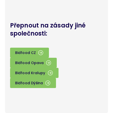
Přepnout na zásady jiné
společnosti:
Bidfood CZ
Bidfood Opava
Bidfood Kralupy
Bidfood Dýšina