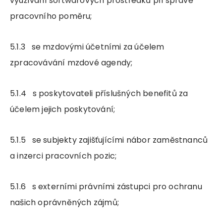
využívání softwarových prostředků při správě
pracovního poměru;
5.1.3 se mzdovými účetními za účelem
zpracovávání mzdové agendy;
5.1.4 s poskytovateli příslušných benefitů za
účelem jejich poskytování;
5.1.5 se subjekty zajišťujícími nábor zaměstnanců
a inzerci pracovních pozic;
5.1.6 s externími právními zástupci pro ochranu
našich oprávněných zájmů;