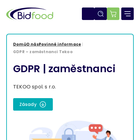
Přejít
k
hlavnímu
E-
obsahu
shop
Domů
O nás
Povinné informace
Drobečková
GDPR – zaměstnanci Tekoo
navigace
GDPR | zaměstnanci
TEKOO spol. s r.o.
Zásady