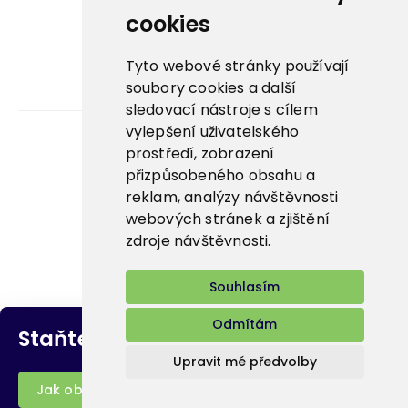
La Panna ↗
cookies
Nowaco market ↗
Tyto webové stránky používají
soubory cookies a další
Banquet sous-vide ↗
sledovací nástroje s cílem
vylepšení uživatelského
prostředí, zobrazení
Kariéra
přizpůsobeného obsahu a
reklam, analýzy návštěvnosti
Aplikace
webových stránek a zjištění
E-shop
zdroje návštěvnosti.
Souhlasím
Odmítám
Staňte se naším
zákazníkem
Upravit mé předvolby
Bidfood Czech Republic s.r.o.
Jak objednat?