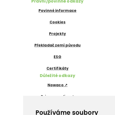
Právní/povinné odkazy
Povinné informace
Cookies
Projekty
Překladač zemí původu
ESG
Certifikáty
Důležité odkazy
Nowaco ↗
Prima zmrzlina ↗
Pegas Premium ↗
Používáme soubory