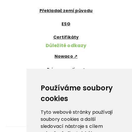
Překladač zemí původu
ESG
Certifikáty
Důležité odkazy
Nowaco ↗
Prima zmrzlina ↗
Pegas Premium ↗
Používáme soubory
La Panna ↗
cookies
Nowaco market ↗
Tyto webové stránky používají
soubory cookies a další
Banquet sous-vide ↗
sledovací nástroje s cílem