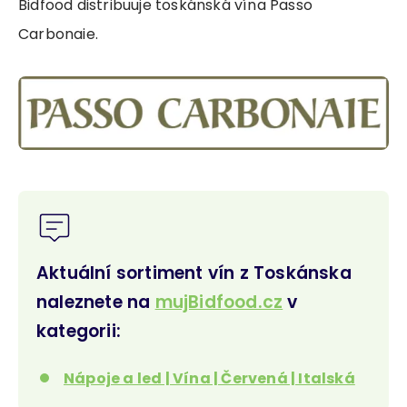
Bidfood distribuuje toskánská vína Passo
Carbonaie.
Aktuální sortiment vín z Toskánska
naleznete na
mujBidfood.cz
v
kategorii:
Nápoje a led | Vína | Červená | Italská