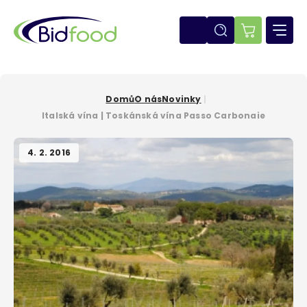
Přejít
k
hlavnímu
E-
obsahu
shop
Domů
O nás
Novinky
Drobečková
Italská vína | Toskánská vína Passo Carbonaie
navigace
4. 2. 2016