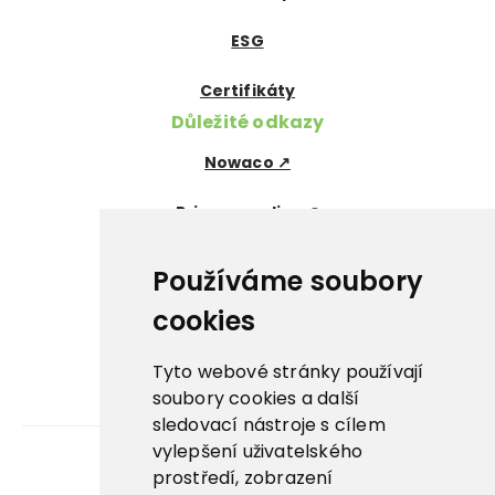
ESG
Certifikáty
Důležité odkazy
Nowaco ↗
Prima zmrzlina ↗
Pegas Premium ↗
Používáme soubory
La Panna ↗
cookies
Nowaco market ↗
Tyto webové stránky používají
soubory cookies a další
Banquet sous-vide ↗
sledovací nástroje s cílem
vylepšení uživatelského
prostředí, zobrazení
Kariéra