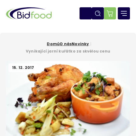
Přejít
k
hlavnímu
E-
obsahu
shop
Domů
O nás
Novinky
Drobečková
Vynikající jarní kuřátko za skvělou cenu
navigace
15. 12. 2017