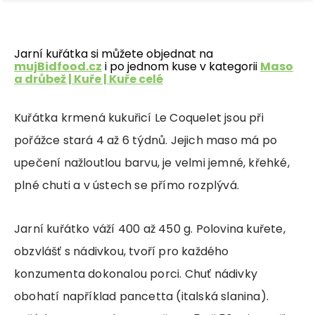
Jarní kuřátka si můžete objednat na
mujBidfood.cz
i po jednom kuse v kategorii
Maso
a drůbež | Kuře | Kuře celé
Kuřátka krmená kukuřicí Le Coquelet jsou při
pořážce stará 4 až 6 týdnů. Jejich maso má po
upečení nažloutlou barvu, je velmi jemné, křehké,
plné chuti a v ústech se přímo rozplývá.
Jarní kuřátko váží 400 až 450 g. Polovina kuřete,
obzvlášť s nádivkou, tvoří pro každého
konzumenta dokonalou porci. Chuť nádivky
obohatí například pancetta (italská slanina).