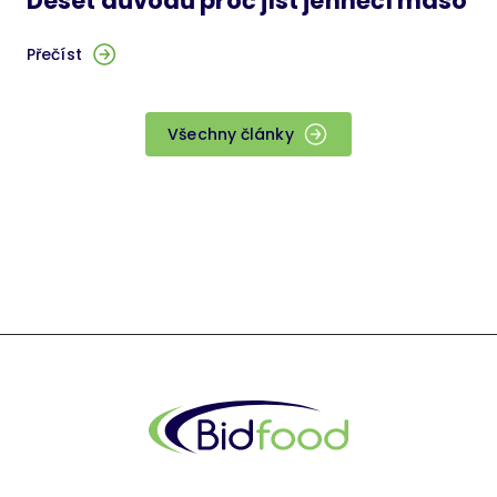
Deset důvodů proč jíst jehněčí maso
Přečíst
Všechny články