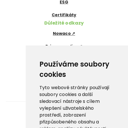
ESG
Certifikáty
Důležité odkazy
Nowaco ↗
Prima zmrzlina ↗
Pegas Premium ↗
Používáme soubory
La Panna ↗
cookies
Nowaco market ↗
Tyto webové stránky používají
soubory cookies a další
Banquet sous-vide ↗
sledovací nástroje s cílem
vylepšení uživatelského
prostředí, zobrazení
Kariéra
přizpůsobeného obsahu a