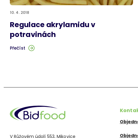
10. 4. 2018
Regulace akrylamidu v
potravinách
Přečíst
Konta
Objedn
Objedn
V Růžovém údolí 553, Mikovice