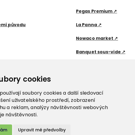
Pegas Premium ↗
emí původu
La Panna ↗
Nowaco market ↗
Banquet sous-vide ↗
ubory cookies
oužívají soubory cookies a další sledovací
pšení uživatelského prostředí, zobrazení
u a reklam, analýzy návštěvnosti webových
oje návštěvnosti.
tám
Upravit mé předvolby