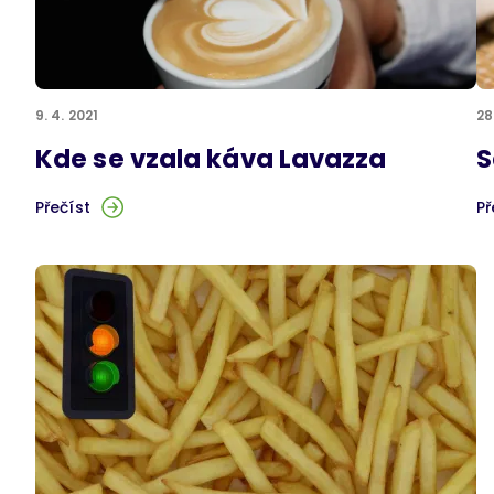
9. 4. 2021
28
Kde se vzala káva Lavazza
S
Přečíst
Př