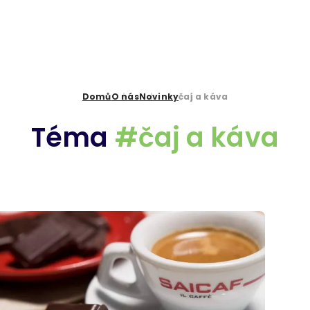
Domů
O nás
Novinky
čaj a káva
Téma
#čaj a káva