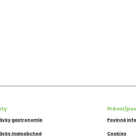
kty
Právní/po
ávky gastronomie
Povinné in
ávky maloobchod
Cookies