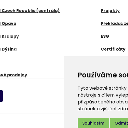
 Czech Republic (centrála)
Projekty
d Opava
Překladač z
 Kralupy
ESG
 Dýšina
Certifikáty
Používáme so
ové prodejny
Tyto webové stránky p
nástroje s cílem vyle
přizpůsobeného obsah
stránek a zjištění zdr
Souhlasím
Odmí