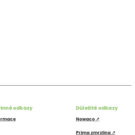
vinné odkazy
Důležité odkazy
formace
Nowaco ↗
Prima zmrzlina ↗