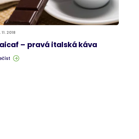
. 11. 2018
aicaf – pravá italská káva
ečíst