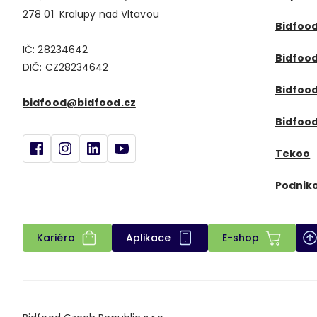
278 01 Kralupy nad Vltavou
Bidfood
IČ: 28234642
Bidfoo
DIČ: CZ28234642
Bidfood
bidfood@bidfood.cz
Bidfood
Tekoo
Podnik
Kariéra
Aplikace
E-shop