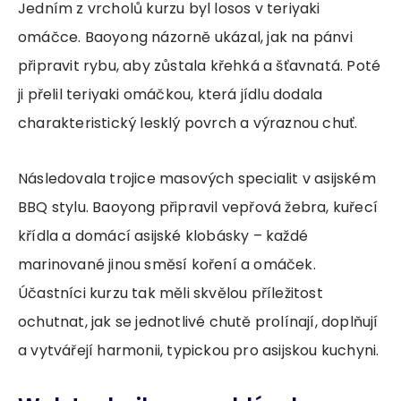
Jedním z vrcholů kurzu byl losos v teriyaki
omáčce. Baoyong názorně ukázal, jak na pánvi
připravit rybu, aby zůstala křehká a šťavnatá. Poté
ji přelil teriyaki omáčkou, která jídlu dodala
charakteristický lesklý povrch a výraznou chuť.
Následovala trojice masových specialit v asijském
BBQ stylu. Baoyong připravil vepřová žebra, kuřecí
křídla a domácí asijské klobásky – každé
marinované jinou směsí koření a omáček.
Účastníci kurzu tak měli skvělou příležitost
ochutnat, jak se jednotlivé chutě prolínají, doplňují
a vytvářejí harmonii, typickou pro asijskou kuchyni.