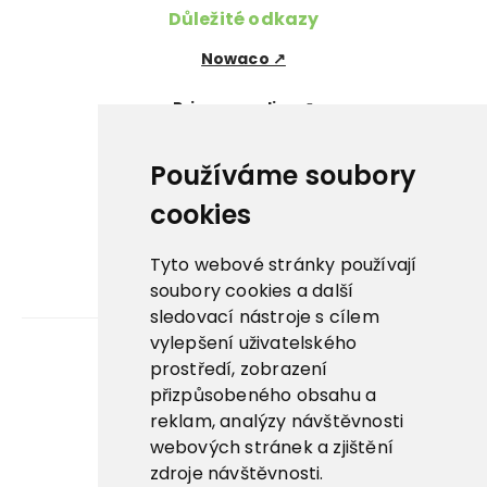
Důležité odkazy
Nowaco ↗
Prima zmrzlina ↗
Pegas Premium ↗
Používáme soubory
La Panna ↗
cookies
Nowaco market ↗
Tyto webové stránky používají
soubory cookies a další
Banquet sous-vide ↗
sledovací nástroje s cílem
vylepšení uživatelského
prostředí, zobrazení
Kariéra
přizpůsobeného obsahu a
reklam, analýzy návštěvnosti
Aplikace
webových stránek a zjištění
E-shop
zdroje návštěvnosti.