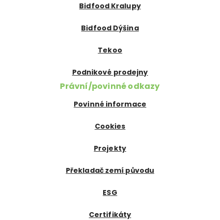
Bidfood Kralupy
Bidfood Dýšina
Tekoo
Podnikové prodejny
Právní/povinné odkazy
Povinné informace
Cookies
Projekty
Překladač zemí původu
ESG
Certifikáty