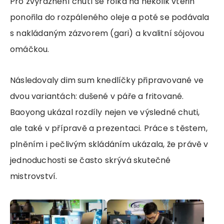
Pro zvýraznění chutí se rolka na několik vteřin
ponořila do rozpáleného oleje a poté se podávala
s nakládaným zázvorem (gari) a kvalitní sójovou
omáčkou.
Následovaly dim sum knedlíčky připravované ve
dvou variantách: dušené v páře a fritované.
Baoyong ukázal rozdíly nejen ve výsledné chuti,
ale také v přípravě a prezentaci. Práce s těstem,
plněním i pečlivým skládáním ukázala, že právě v
jednoduchosti se často skrývá skutečné
mistrovství.