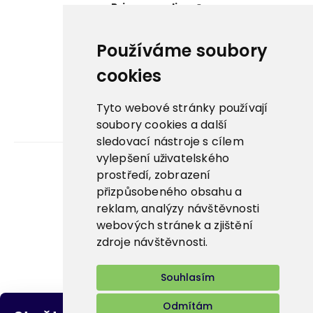
Prima zmrzlina ↗
Pegas Premium ↗
Používáme soubory
La Panna ↗
cookies
Nowaco market ↗
Tyto webové stránky používají
soubory cookies a další
Banquet sous-vide ↗
sledovací nástroje s cílem
vylepšení uživatelského
prostředí, zobrazení
Kariéra
přizpůsobeného obsahu a
reklam, analýzy návštěvnosti
Aplikace
webových stránek a zjištění
E-shop
zdroje návštěvnosti.
Souhlasím
Odmítám