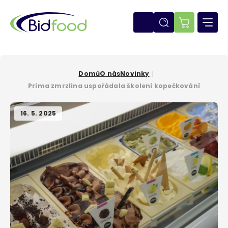
Přejít
k
hlavnímu
E-
obsahu
shop
Domů
O nás
Novinky
Drobečková
Prima zmrzlina uspořádala školení kopečkování
navigace
16. 5. 2025