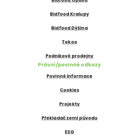
Bidfood Opava
Bidfood Kralupy
Bidfood Dýšina
Tekoo
Podnikové prodejny
Právní/povinné odkazy
Povinné informace
Cookies
Projekty
Překladač zemí původu
ESG