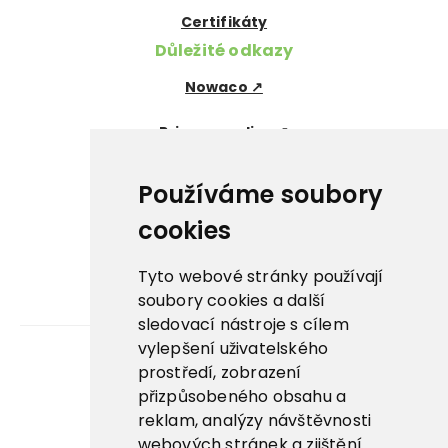
Certifikáty
Důležité odkazy
Nowaco ↗
Prima zmrzlina ↗
Pegas Premium ↗
Používáme soubory
La Panna ↗
cookies
Nowaco market ↗
Tyto webové stránky používají
soubory cookies a další
Banquet sous-vide ↗
sledovací nástroje s cílem
vylepšení uživatelského
prostředí, zobrazení
Kariéra
přizpůsobeného obsahu a
reklam, analýzy návštěvnosti
Aplikace
webových stránek a zjištění