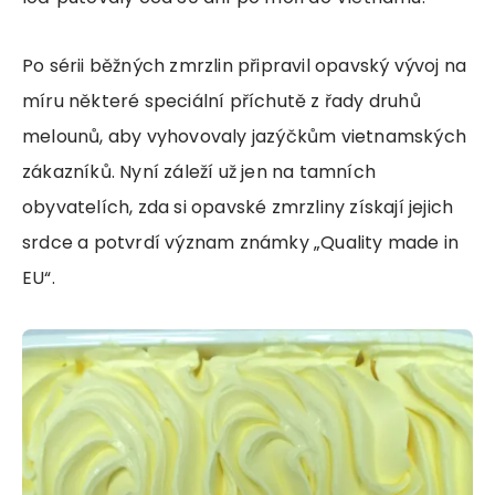
Po sérii běžných zmrzlin připravil opavský vývoj na
míru některé speciální příchutě z řady druhů
melounů, aby vyhovovaly jazýčkům vietnamských
zákazníků. Nyní záleží už jen na tamních
obyvatelích, zda si opavské zmrzliny získají jejich
srdce a potvrdí význam známky „Quality made in
EU“.