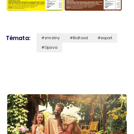
Témata
zmrzliny
Bidfood
export
Opava