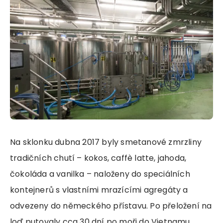
Na sklonku dubna 2017 byly smetanové zmrzliny
tradičních chutí – kokos, caffè latte, jahoda,
čokoláda a vanilka – naloženy do speciálních
kontejnerů s vlastními mrazícími agregáty a
odvezeny do německého přístavu. Po přeložení na
loď putovaly cca 30 dní po moři do Vietnamu.