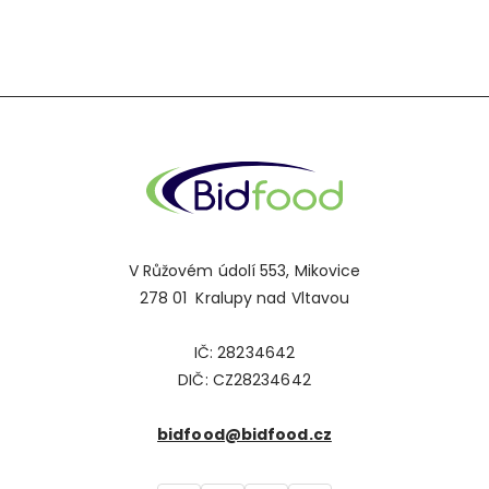
V Růžovém údolí 553, Mikovice
278 01 Kralupy nad Vltavou
IČ: 28234642
DIČ: CZ28234642
bidfood@bidfood.cz