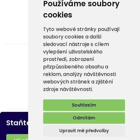
Používáme soubory
La Panna ↗
cookies
Nowaco market ↗
Tyto webové stránky používají
soubory cookies a další
Banquet sous-vide ↗
sledovací nástroje s cílem
vylepšení uživatelského
prostředí, zobrazení
Kariéra
přizpůsobeného obsahu a
reklam, analýzy návštěvnosti
Aplikace
webových stránek a zjištění
E-shop
zdroje návštěvnosti.
Souhlasím
Odmítám
Staňte se naším
zákazníkem
Upravit mé předvolby
Bidfood Czech Republic s.r.o.