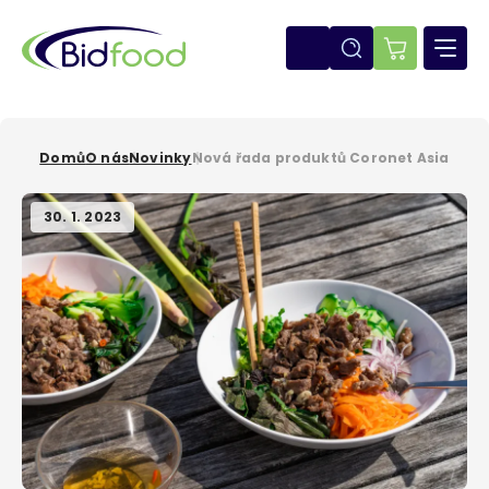
Přejít
k
hlavnímu
E-
obsahu
shop
Domů
O nás
Novinky
Nová řada produktů Coronet Asia
Drobečková
navigace
30. 1. 2023