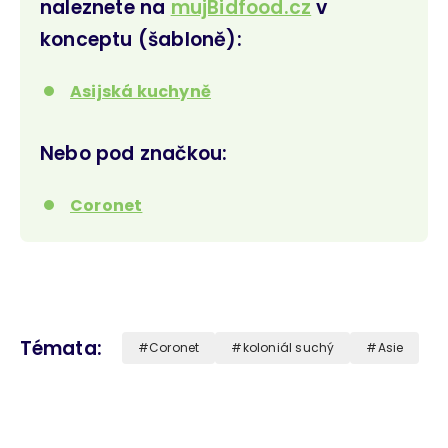
naleznete na
mujBidfood.cz
v
konceptu (šabloně):
Asijská kuchyně
Nebo pod značkou:
Coronet
Témata
Coronet
koloniál suchý
Asie