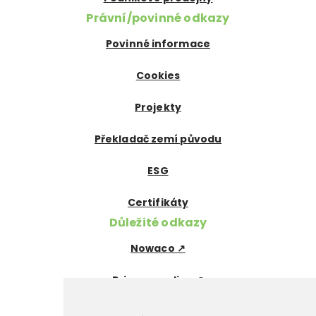
Právní/povinné odkazy
Povinné informace
Cookies
Projekty
Překladač zemí původu
ESG
Certifikáty
Důležité odkazy
Nowaco ↗
Prima zmrzlina ↗
Pegas Premium ↗