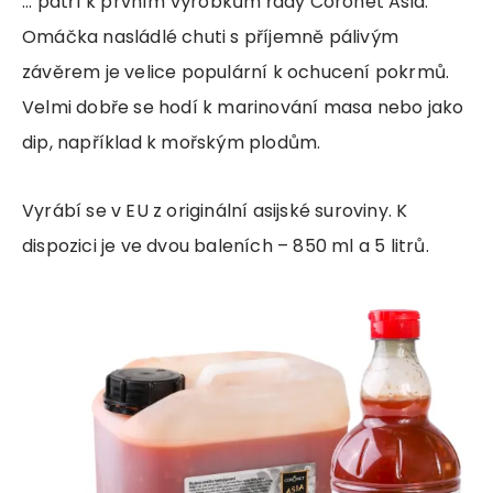
... patří k prvním výrobkům řady Coronet Asia.
Omáčka nasládlé chuti s příjemně pálivým
závěrem je velice populární k ochucení pokrmů.
Velmi dobře se hodí k marinování masa nebo jako
dip, například k mořským plodům.
Vyrábí se v EU z originální asijské suroviny. K
dispozici je ve dvou baleních – 850 ml a 5 litrů.