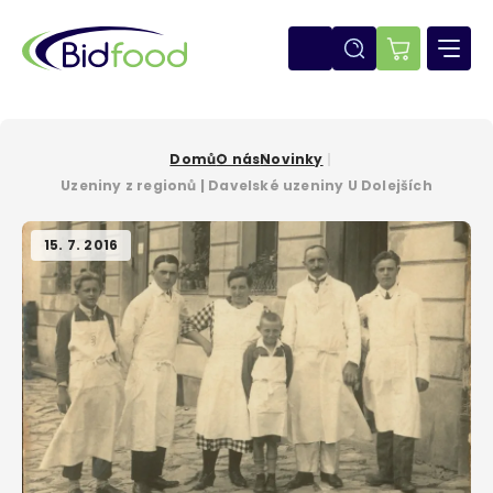
Přejít
k
hlavnímu
E-
obsahu
shop
Domů
O nás
Novinky
Drobečková
Uzeniny z regionů | Davelské uzeniny U Dolejších
navigace
15. 7. 2016