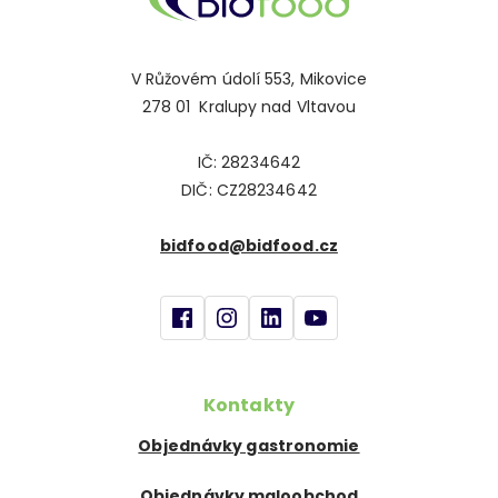
V Růžovém údolí 553, Mikovice
278 01 Kralupy nad Vltavou
IČ: 28234642
DIČ: CZ28234642
bidfood@bidfood.cz
Kontakty
Objednávky gastronomie
Objednávky maloobchod