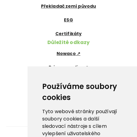
Překladač zemí původu
ESG
Certifikáty
Důležité odkazy
Nowaco ↗
Prima zmrzlina ↗
Pegas Premium ↗
Používáme soubory
La Panna ↗
cookies
Nowaco market ↗
Tyto webové stránky používají
soubory cookies a další
Banquet sous-vide ↗
sledovací nástroje s cílem
vylepšení uživatelského