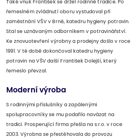
Také vnuk František se držel rodinné tradice. Po
řemeslném zvládnutí oboru vystudoval při
zaměstnání VŠV v Brně, katedru hygieny potravin.
Stal se uznávaným odborníkem v potravinářství.
Ke znovuotevření výrobny a prodejny došlo v roce
1991. V té době dokončoval katedru hygieny
potravin na VŠV další František Dolejší, který
řemeslo převzal.
Moderní výroba
S rodinnými příslušníky a zapálenými
spolupracovníky se mu podařilo navázat na
tradici. Prosperující firma přešla na s.r.o. v roce
2003. Výrobna se přestěhovala do provozu