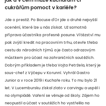
cukrářům pomoct v kariéře?
Jde o prestiž. Po Bocuse d'Or jde o druhé nejvyšší
ocenění, které lze u nás získat. Už samotná
příprava účastníka profesně posune. Vítězství mu
pak zvýší kredit na pracovním trhu, otevře třeba
cestu do národních týmů a je často odrazovým
můstkem pro účast na zahraničních soutěžích.
Dobrým příkladem je třeba Vojta Petržela, který je
sous-chef z Výčepu v Korunní. Vyhrál Gastro
Junior a v roce 2019 i Kuchaře roku. To mu bylo 21
let. V Lucembursku získal zlato v carvingu a uspěl i
na olympiádě. Vaření se věnuje od školy. Zájem ho
neopustil a účast v soutěžích ho vystřelila na