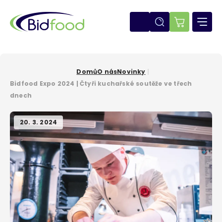
Přejít
k
hlavnímu
E-
obsahu
shop
Domů
O nás
Novinky
Drobečková
Bidfood Expo 2024 | Čtyři kuchařské soutěže ve třech
navigace
dnech
20. 3. 2024