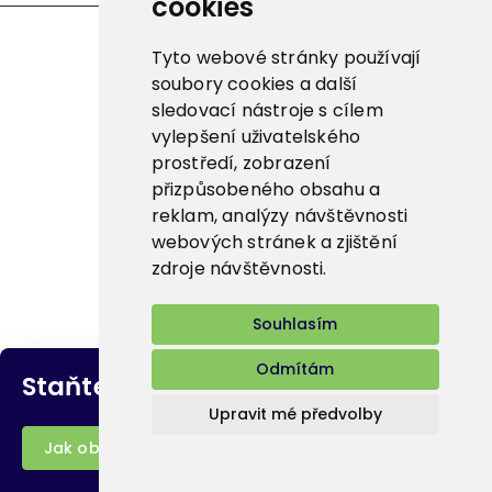
cookies
Tyto webové stránky používají
soubory cookies a další
sledovací nástroje s cílem
vylepšení uživatelského
prostředí, zobrazení
V Růžovém údolí 553, Mikovice
přizpůsobeného obsahu a
278 01 Kralupy nad Vltavou
reklam, analýzy návštěvnosti
webových stránek a zjištění
IČ: 28234642
zdroje návštěvnosti.
DIČ: CZ28234642
Souhlasím
bidfood@bidfood.cz
Odmítám
Staňte se naším
zákazníkem
Upravit mé předvolby
Jak objednat?