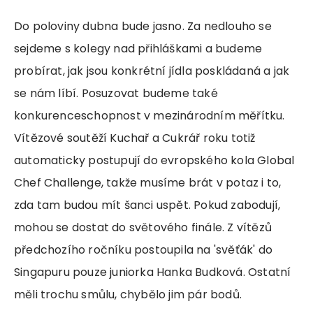
Do poloviny dubna bude jasno. Za nedlouho se
sejdeme s kolegy nad přihláškami a budeme
probírat, jak jsou konkrétní jídla poskládaná a jak
se nám líbí. Posuzovat budeme také
konkurenceschopnost v mezinárodním měřítku.
Vítězové soutěží Kuchař a Cukrář roku totiž
automaticky postupují do evropského kola Global
Chef Challenge, takže musíme brát v potaz i to,
zda tam budou mít šanci uspět. Pokud zabodují,
mohou se dostat do světového finále. Z vítězů
předchozího ročníku postoupila na 'svěťák' do
Singapuru pouze juniorka Hanka Budková. Ostatní
měli trochu smůlu, chybělo jim pár bodů.