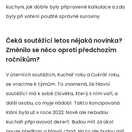
kuchyni, jak dobře byly připravené kalkulace a zda
byly při vaření použité správné suroviny.
Čeká soutěžící letos nějaká novinka?
Změnilo se něco oproti předchozím
ročníkům?
V úterních soutěžích, Kuchař roku a Cukrář roku,
se vracíme k týmům. To znamená, že hlavní
soutěžící má k sobě člověka, který s ním vaří, a
další osobu, co myje nádobí. Takto koncipovaná
klání byla už v roce 2022. Nově ale nebudou
kuchaři připravovat dezert. Budou mít za úkol
pouze předkrm a hlavní chod. Na to ale budou mít