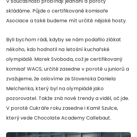
V současnosti probíhají jednání a poroty
skládáme. Půjde o certifikované komisaře
Asociace a také budeme mít určitě nějaké hosty.
Byli bychom rádi, kdyby se nám podařilo zlákat
někoho, kdo hodnotil na letošní kuchařské
olympiádě. Marek Svoboda, což je certifikovaný
komisař WACS, určitě zasedne v porotě u juniorů a
zvažujeme, že oslovíme ze Slovenska Daniela
Melcherika, který byl na olympiádě jako
pozorovatel. Takže zná nové trendy a viděl, oč jde.
V porotě Cukráře roku zasedne i Kamil Szulce,
který vede Chocolate Academy Callebaut.