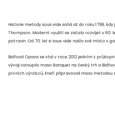
Historie metody sous‑vide sahá až do roku 1799, kdy
Thompson. Moderní využití se začalo rozvíjet v 60. l
potravin. Od 70. let si sous‑vide našlo své místo v g
Bidfood Opava se stal v roce 2012 jedním z průkop
vývoji vstoupilo maso Banquet na český trh a Bidfo
prvních výrobců, kteří připravovali maso metodou s