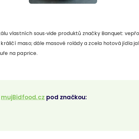
škálu vlastních sous‑vide produktů značky Banquet: vepř
i králičí maso; dále masové rolády a zcela hotová jídla ja
uře na paprice.
a
mujBidfood.cz
pod značkou: