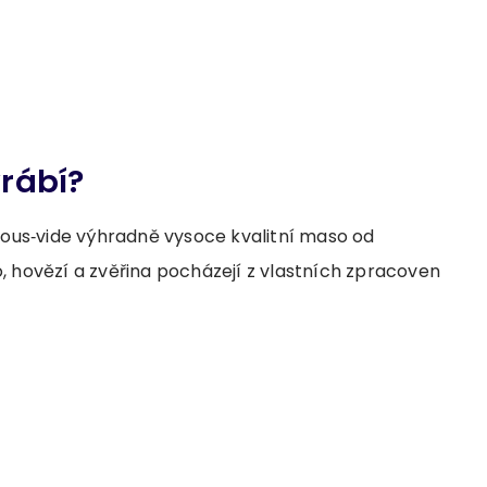
yrábí?
sous‑vide výhradně vysoce kvalitní maso od
 hovězí a zvěřina pocházejí z vlastních zpracoven