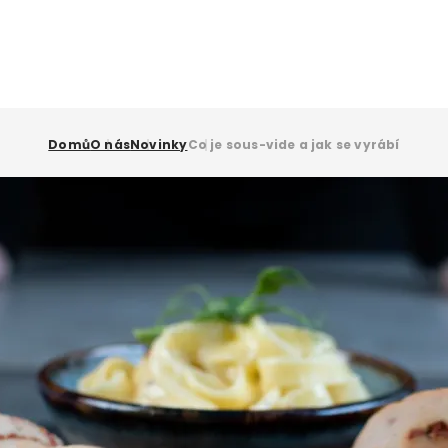
Domů
O nás
Novinky
Co je sous-vide a jak se vyrábí