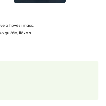
ové a hovězí maso,
ko guláše, líčka s