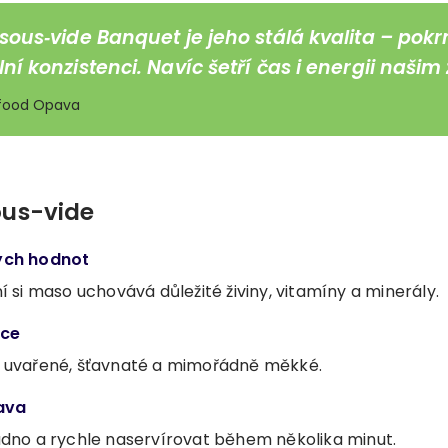
sous‑vide Banquet je jeho stálá kvalita – pokr
ní konzistenci. Navíc šetří čas i energii naši
idfood Opava
us-vide
ých hodnot
 si maso uchovává důležité živiny, vitamíny a minerály.
nce
 uvařené, šťavnaté a mimořádně měkké.
rava
dno a rychle naservírovat během několika minut.