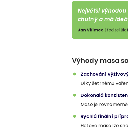
Největší výhodou 
chutný a má ideál
Jan Vilímec
| ředitel B
Výhody masa so
Zachování výživov
Díky šetrnému vaření
Dokonalá konziste
Maso je rovnoměrně
Rychlá finální příp
Hotové maso lze sna