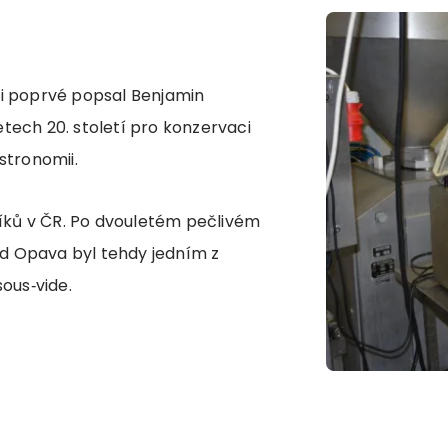
 ji poprvé popsal Benjamin
etech 20. století pro konzervaci
astronomii.
níků v ČR. Po dvouletém pečlivém
od Opava byl tehdy jedním z
ous‑vide.