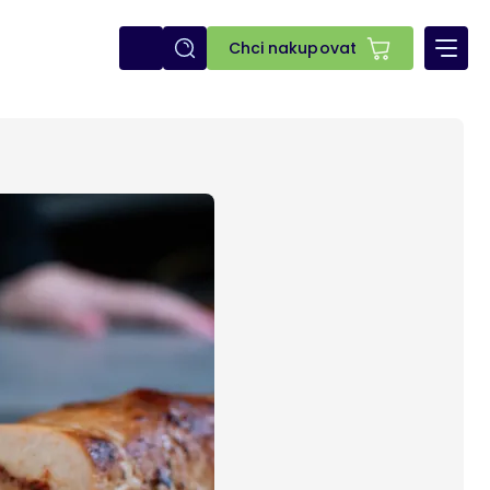
E-
Chci nakupovat
shop