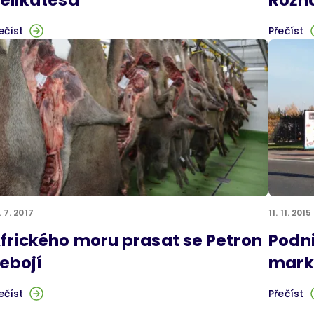
ečíst
Přečíst
. 7. 2017
11. 11. 2015
frického moru prasat se Petron
Podn
ebojí
mark
ečíst
Přečíst