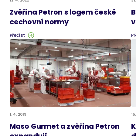
12. 4. 2022
31
Zvěřina Petron s logem české
B
cechovní normy
v
Přečíst
Př
1. 4. 2019
15
Maso Gurmet a zvěřina Petron
K
expandují
d