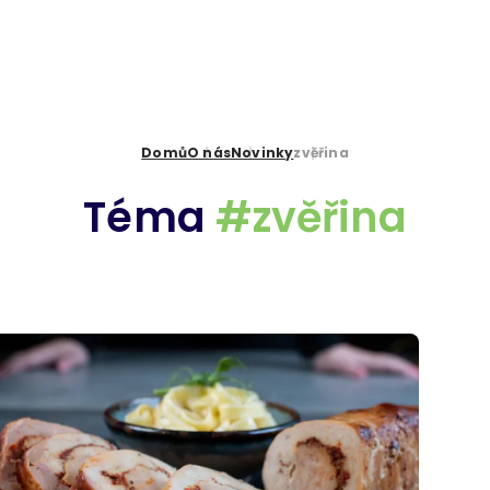
Domů
O nás
Novinky
zvěřina
Téma
#zvěřina