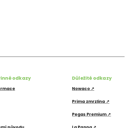
vinné odkazy
Důležité odkazy
formace
Nowaco ↗
Prima zmrzlina ↗
Pegas Premium ↗
emí původu
La Panna ↗