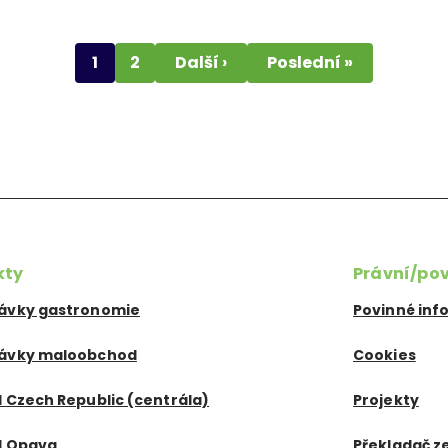
Page
1
Page
2
Následující
Další ›
Poslední
Poslední »
stránka
stránka
kty
Právní/po
ávky gastronomie
Povinné in
ávky maloobchod
Cookies
 Czech Republic (centrála)
Projekty
d Opava
Překladač z