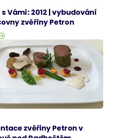
t s Vámi: 2012 | vybudování
ovny zvěřiny Petron
ntace zvěřiny Petron v
ově pod Radhoštěm