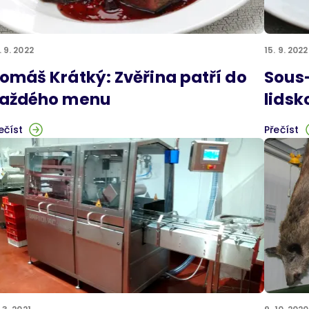
. 9. 2022
15. 9. 2022
omáš Krátký: Zvěřina patří do
Sous-
aždého menu
lidsk
ečíst
Přečíst