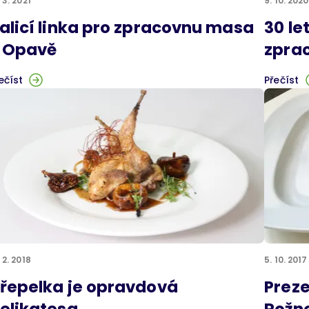
. 3. 2021
9. 10. 2020
alicí linka pro zpracovnu masa
30 le
 Opavě
zprac
ečíst
Přečíst
. 2. 2018
5. 10. 2017
řepelka je opravdová
Preze
elikatesa
Rožn