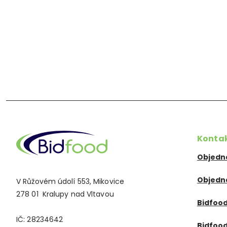
Pagination
Konta
Objedn
Objedn
V Růžovém údolí 553, Mikovice
278 01 Kralupy nad Vltavou
Bidfood
IČ: 28234642
Bidfoo