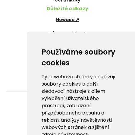
Certifikáty
Důležité odkazy
Nowaco ↗
Prima zmrzlina ↗
Pegas Premium ↗
Používáme soubory
La Panna ↗
cookies
Nowaco market ↗
Tyto webové stránky používají
soubory cookies a další
Banquet sous-vide ↗
sledovací nástroje s cílem
vylepšení uživatelského
prostředí, zobrazení
Kariéra
přizpůsobeného obsahu a
reklam, analýzy návštěvnosti
Aplikace
webových stránek a zjištění
E-shop
zdroje návštěvnosti.