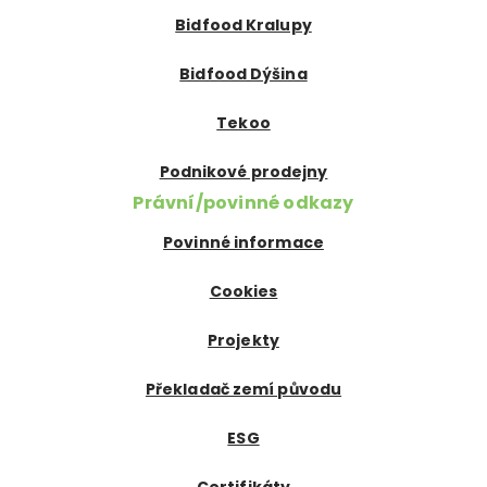
Bidfood Kralupy
Bidfood Dýšina
Tekoo
Podnikové prodejny
Právní/povinné odkazy
Povinné informace
Cookies
Projekty
Překladač zemí původu
ESG