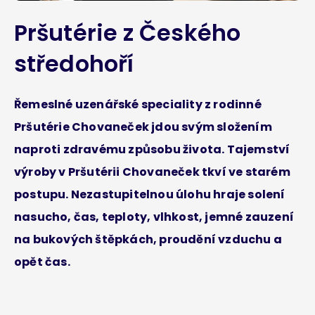
Pršutérie z Českého
středohoří
Řemeslné uzenářské speciality z rodinné
Pršutérie Chovaneček jdou svým složením
naproti zdravému způsobu života. Tajemství
výroby v Pršutérii Chovaneček tkví ve starém
postupu. Nezastupitelnou úlohu hraje solení
nasucho, čas, teploty, vlhkost, jemné zauzení
na bukových štěpkách, proudění vzduchu a
opět čas.