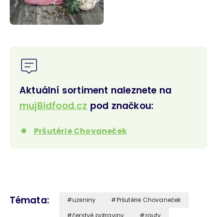
Aktuální sortiment naleznete na
mujBidfood.cz
pod značkou:
Pršutérie Chovaneček
Témata
uzeniny
Pršutérie Chovaneček
čerstvé potraviny
rauty