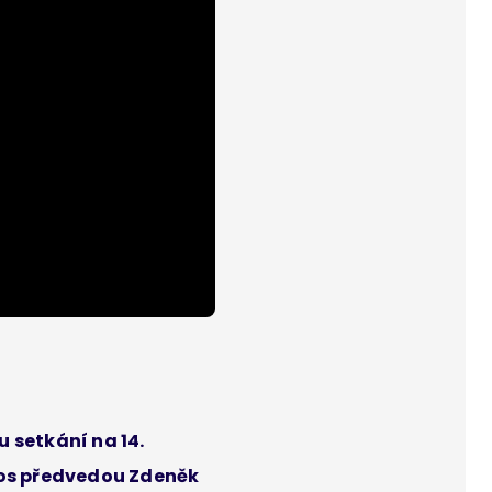
 setkání na 14.
etos předvedou Zdeněk