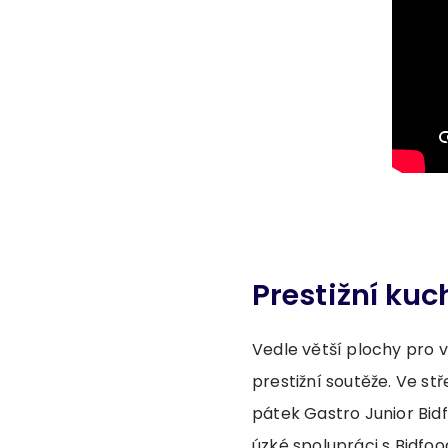
Prestižní ku
Vedle větší plochy pro 
prestižní soutěže. Ve st
pátek Gastro Junior Bid
úzké spolupráci s Bidfo