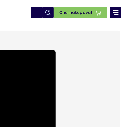
E-
Chci nakupovat
shop