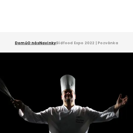
Domů
O nás
Novinky
Bidfood Expo 2022 | Pozvánka