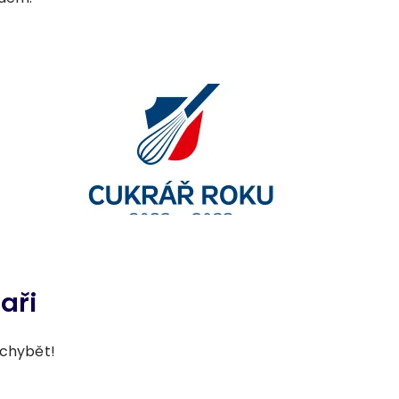
aři
 chybět!