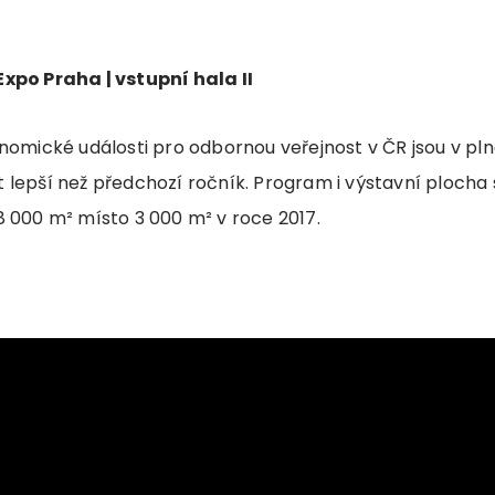
xpo Praha | vstupní hala II
onomické události pro odbornou veřejnost v ČR jsou v pl
 lepší než předchozí ročník. Program i výstavní plocha 
8 000 m² místo 3 000 m² v roce 2017.