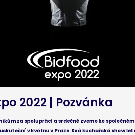
xpo 2022 | Pozvánka
íkům za spolupráci a srdečně zveme ke společnému
e uskuteční v květnu v Praze. Svá kuchařská show l