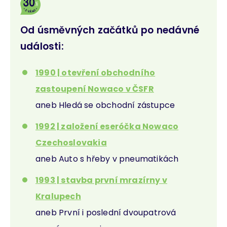
Od úsměvných začátků po nedávné
události:
1990 | otevření obchodního
zastoupení Nowaco v ČSFR
aneb Hledá se obchodní zástupce
1992 | založení eseróčka Nowaco
Czechoslovakia
aneb Auto s hřeby v pneumatikách
1993 | stavba první mrazírny v
Kralupech
aneb První i poslední dvoupatrová