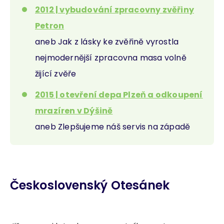
2012 | vybudování zpracovny zvěřiny
Petron
aneb Jak z lásky ke zvěřině vyrostla
nejmodernější zpracovna masa volně
žijící zvěře
2015 | otevření depa Plzeň a odkoupení
mrazíren v Dýšině
aneb Zlepšujeme náš servis na západě
Československý Otesánek