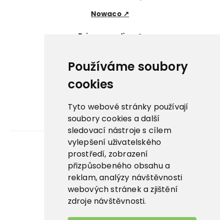
Nowaco ↗
Prima zmrzlina ↗
Pegas Premium ↗
Používáme soubory
La Panna ↗
cookies
Nowaco market ↗
Tyto webové stránky používají
soubory cookies a další
Banquet sous-vide ↗
sledovací nástroje s cílem
vylepšení uživatelského
prostředí, zobrazení
Kariéra
přizpůsobeného obsahu a
reklam, analýzy návštěvnosti
Aplikace
webových stránek a zjištění
E-shop
zdroje návštěvnosti.