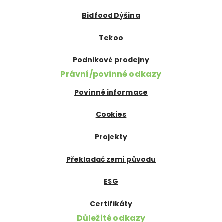
Bidfood Dýšina
Tekoo
Podnikové prodejny
Právní/povinné odkazy
Povinné informace
Cookies
Projekty
Překladač zemí původu
ESG
Certifikáty
Důležité odkazy