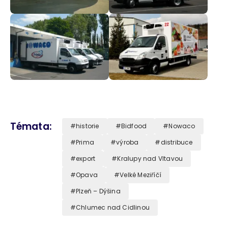
Témata
historie
Bidfood
Nowaco
Prima
výroba
distribuce
export
Kralupy nad Vltavou
Opava
Velké Meziříčí
Plzeň – Dýšina
Chlumec nad Cidlinou