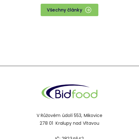
Všechny články
V Růžovém údolí 553, Mikovice
278 01 Kralupy nad Vltavou
IČ: 28234642