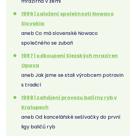
mrazírna v zemi
1996 | založení společnosti Nowaco
Slovakia
aneb Co má slovenské Nowaco
společného se zubaři
1997 | odkoupení Slezských mrazíren
Opava
aneb Jak jsme se stali výrobcem potravin
s tradicí
1998 | zahájení provozu balírny ryb v
Kralupech
aneb Od kancelářské sešívačky do první
ligy baličů ryb