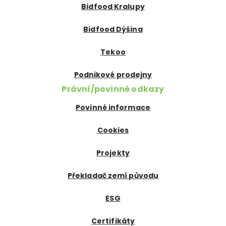
Bidfood Kralupy
Bidfood Dýšina
Tekoo
Podnikové prodejny
Právní/povinné odkazy
Povinné informace
Cookies
Projekty
Překladač zemí původu
ESG
Certifikáty