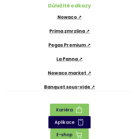
Důležité odkazy
Nowaco ↗
Prima zmrzlina ↗
Pegas Premium ↗
La Panna ↗
Nowaco market ↗
Banquet sous-vide ↗
Kariéra
Aplikace
E-shop